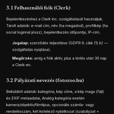
3.1 Felhasználói fiók (Clerk)
Bejelentkezéshez a Clerk Inc. szolgáltatását használjuk.
Tárolt adatok: e-mail cím, név (ha megadod), profilkép (ha
social loginnal jössz), bejelentkezés időpontja, IP-cím.
Jogalap:
szerződés teljesítése (GDPR 6. cikk (1) b) —
szolgáltatás nyújtása).
Megőrzés:
amíg a fiók aktív, plus a törlés után 30 nap
a Clerk-en.
3.2 Pályázati nevezés (fotozoo.hu)
Beküldött adatok: kategória, kép címe, a kép maga (fájl)
és EXIF metaadatai, Analóg kategória esetén
kamera/objektív/filmtípus, opcionális számla- vagy
rendelésszám, két kötelező nyilatkozat (szabályzat +