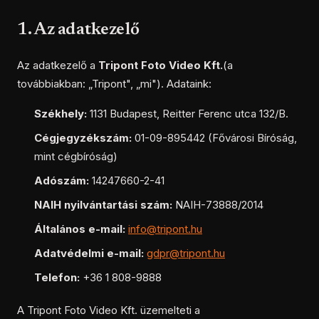
1. Az adatkezelő
Az adatkezelő a
Tripont Foto Video Kft.
(a
továbbiakban: „Tripont", „mi"). Adataink:
Székhely:
1131 Budapest, Reitter Ferenc utca 132/B.
Cégjegyzékszám:
01-09-895442 (Fővárosi Bíróság,
mint cégbíróság)
Adószám:
14247660-2-41
NAIH nyilvántartási szám:
NAIH-73888/2014
Általános e-mail:
info@tripont.hu
Adatvédelmi e-mail:
gdpr@tripont.hu
Telefon:
+36 1 808-9888
A Tripont Foto Video Kft. üzemelteti a