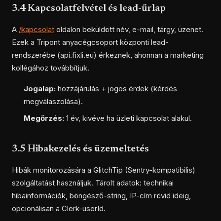
3.4 Kapcsolatfelvétel és lead-űrlap
A
/kapcsolat
oldalon beküldött név, e-mail, tárgy, üzenet.
Ezek a Tripont anyacégcsoport központi lead-
rendszerébe (api.fixli.eu) érkeznek, ahonnan a marketing
kollégához továbbítjuk.
Jogalap:
hozzájárulás + jogos érdek (kérdés
megválaszolása).
Megőrzés:
1 év, kivéve ha üzleti kapcsolat alakul.
3.5 Hibakezelés és üzemeltetés
Hibák monitorozására a GlitchTip (Sentry-kompatibilis)
szolgáltatást használjuk. Tárolt adatok: technikai
hibainformációk, böngésző-string, IP-cím rövid ideig,
opcionálisan a Clerk-userId.