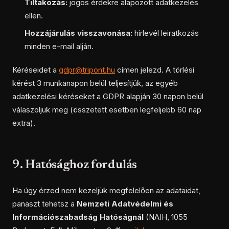
Tiltakozás:
jogos érdekre alapozott adatkezelés
ellen.
Hozzájárulás visszavonása:
hírlevél leiratkozás
minden e-mail alján.
Kéréseidet a
gdpr@tripont.hu
címen jelezd. A törlési
kérést 3 munkanapon belül teljesítjük, az egyéb
adatkezelési kéréseket a GDPR alapján 30 napon belül
válaszoljuk meg (összetett esetben legfeljebb 60 nap
extra).
9. Hatósághoz fordulás
Ha úgy érzed nem kezeljük megfelelően az adataidat,
panaszt tehetsz a
Nemzeti Adatvédelmi és
Információszabadság Hatóságnál
(NAIH, 1055