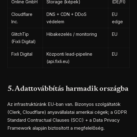
Online GmbH
Storage (képek)
(DE/FI)
Cloudflare
DNS + CDN + DDoS
EU
Inc.
védelem
edge
GlitchTip
Hibakezelés / monitoring
EU
(Fixli Digital)
Fixli Digital
Központi lead-pipeline
EU
(api.fixli.eu)
5. Adattovábbítás harmadik országba
Az infrastruktúránk EU-ban van. Bizonyos szolgáltatók
(Clerk, Cloudflare) anyavállalatai amerikai cégek; a GDPR
Standard Contractual Clauses (SCC) + a Data Privacy
Framework alapján biztosított a megfelelőség.