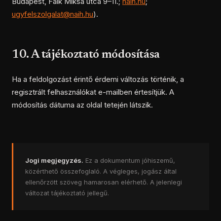
Budapest, Falk Miksa utca 9–11.;
naih.hu
;
ugyfelszolgalat@naih.hu
).
10. A tájékoztató módosítása
Ha a feldolgozást érintő érdemi változás történik, a
regisztrált felhasználókat e-mailben értesítjük. A
módosítás dátuma az oldal tetején látszik.
Jogi megjegyzés.
Ez a dokumentum jóhiszemű,
közérthető összefoglaló. A végleges, jogász által
ellenőrzött szöveg hamarosan elérhető. A jelenlegi
változat tájékoztató jellegű.