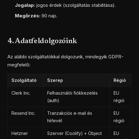
Jogalap:
jogos érdek (szolgáltatás stabilitása).
Megőrzés:
90 nap.
4. Adatfeldolgozóink
Az alábbi szolgáltatókkal dolgozunk, mindegyik GDPR-
megfelelő:
Szolgáltató
Szerep
Régió
Clerk Inc.
Felhasználói fiókkezelés
EU
(auth)
régió
Resend Inc.
Tranzakciós e-mail és
EU
hírlevél
régió
Hetzner
Szerver (Coolify) + Object
EU