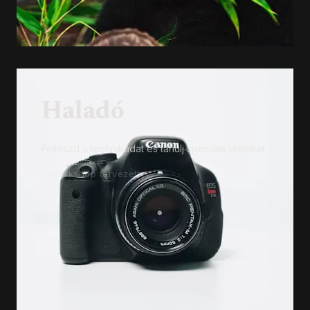
Haladó
Fejleszd a technikádat és tanulj speciális témákat.
3 workshop tervezett