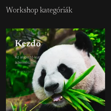
Workshop kategóriák
Kezdő
Az alapozó kurzus azoknak, akik most kezdenek
a természetfotózással.
1 workshop tervezett