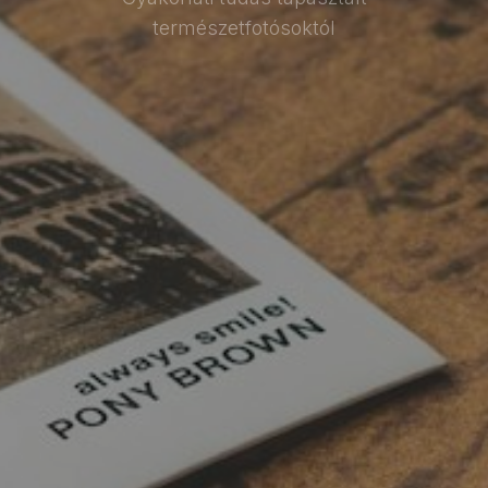
természetfotósoktól