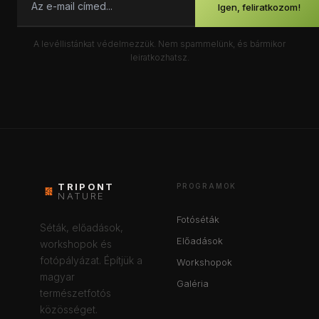
Igen, feliratkozom!
A levéllistánkat védelmezzük. Nem spammelünk, és bármikor
leiratkozhatsz.
TRIPONT
PROGRAMOK
NATURE
Fotóséták
Séták, előadások,
Előadások
workshopok és
fotópályázat. Építjük a
Workshopok
magyar
Galéria
természetfotós
közösséget.